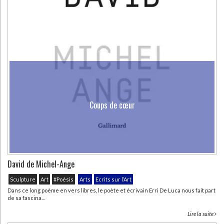
Coups de cœur
David de Michel-Ange
Sculpture
Art
#Poésis
Arts
Ecrits sur l’Art
Dans ce long poème en vers libres, le poète et écrivain Erri De Luca nous fait part
de sa fascina...
Lire la suite