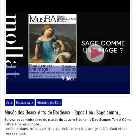
CHARGEMENT...
Vidéos
Arts
Beaux-arts
Histoire de l’art
Musée des Beaux-Arts de Bordeaux - Exposition : Sage comm...
Suivez les commissaires du musée du Louvre Stéphanie Deschamps-Tan et Côme
Fabre, ainsi que Sophi...
L’enfance dans l’œil des artistes', qui éclaire les rôles assignés à l’enfant et ses
représentati...