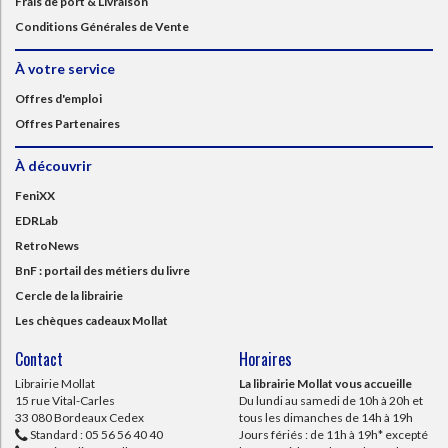
Frais de port & Livraison
Conditions Générales de Vente
À votre service
Offres d'emploi
Offres Partenaires
À découvrir
FeniXX
EDRLab
RetroNews
BnF : portail des métiers du livre
Cercle de la librairie
Les chèques cadeaux Mollat
Contact
Horaires
Librairie Mollat
La librairie Mollat vous accueille
15 rue Vital-Carles
Du lundi au samedi de 10h à 20h et
33 080 Bordeaux Cedex
tous les dimanches de 14h à 19h
Standard :
05 56 56 40 40
Jours fériés : de 11h à 19h* excepté