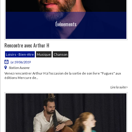
Événements
Rencontre avec Arthur H
Loisirs - Bien-être
Musique
Chanson
Le 19/06/2019
Station Ausone
Venez rencontrer Arthur H à l'occasion de la sortie de son livre "Fugues" aux
éditions Mercure de...
Lire la suite