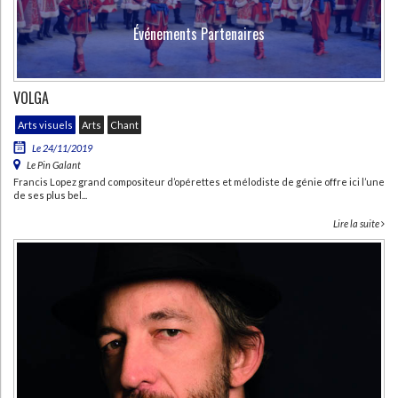
Événements Partenaires
VOLGA
Arts visuels
Arts
Chant
Le 24/11/2019
Le Pin Galant
Francis Lopez grand compositeur d’opérettes et mélodiste de génie offre ici l’une
de ses plus bel...
Lire la suite