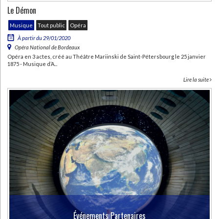
Le Démon
Musique
Tout public
Opéra
À partir du 29/01/2020
Opéra National de Bordeaux
Opéra en 3 actes, créé au Théâtre Mariinski de Saint-Pétersbourg le 25 janvier
1875 - Musique d’A...
Lire la suite
Événements Partenaires