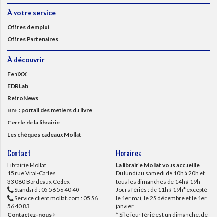
À votre service
Offres d'emploi
Offres Partenaires
À découvrir
FeniXX
EDRLab
RetroNews
BnF : portail des métiers du livre
Cercle de la librairie
Les chèques cadeaux Mollat
Contact
Horaires
Librairie Mollat
La librairie Mollat vous accueille
15 rue Vital-Carles
Du lundi au samedi de 10h à 20h et
33 080 Bordeaux Cedex
tous les dimanches de 14h à 19h
Standard :
05 56 56 40 40
Jours fériés : de 11h à 19h* excepté
Service client mollat.com :
05 56
le 1er mai, le 25 décembre et le 1er
56 40 83
janvier
Contactez-nous
* Si le jour férié est un dimanche, de