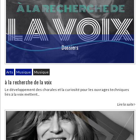
Dossiers
Arts
Musique
Musique
à la recherche de la voix
Le développement des chorales et la curiosité pour les ouvrages techniques
liés à la voix mettent...
Lire la suite