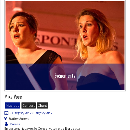
Événements
Mixa Voce
Musique
Concert
Chant
Du 08/06/2017 au 09/06/2017
Station Ausone
Divers
En partenariat avec le Conservatoire de Bordeaux