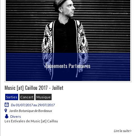
Événements Partenaires
Music [at] Caillou 2017 - Juillet
Sorties
Concert
Musique
Du 01/07/2017 au 29/07/2017
Jardin Botanique de Bordeaux
Divers
Les Estivales de Music [at] Caillou
Lire la suite