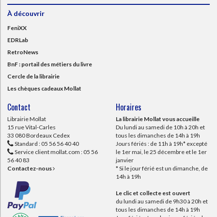
À découvrir
FeniXX
EDRLab
RetroNews
BnF : portail des métiers du livre
Cercle de la librairie
Les chèques cadeaux Mollat
Contact
Horaires
Librairie Mollat
La librairie Mollat vous accueille
15 rue Vital-Carles
Du lundi au samedi de 10h à 20h et
33 080 Bordeaux Cedex
tous les dimanches de 14h à 19h
Standard :
05 56 56 40 40
Jours fériés : de 11h à 19h* excepté
Service client mollat.com :
05 56
le 1er mai, le 25 décembre et le 1er
56 40 83
janvier
Contactez-nous
* Si le jour férié est un dimanche, de
14h à 19h
Le clic et collecte est ouvert
du lundi au samedi de 9h30 à 20h et
tous les dimanches de 14h à 19h