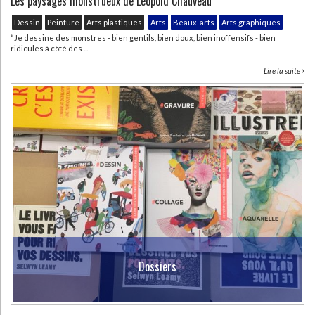
Les paysages monstrueux de Léopold Chauveau
Dessin
Peinture
Arts plastiques
Arts
Beaux-arts
Arts graphiques
“Je dessine des monstres - bien gentils, bien doux, bien inoffensifs - bien
ridicules à côté des ...
Lire la suite
Dossiers