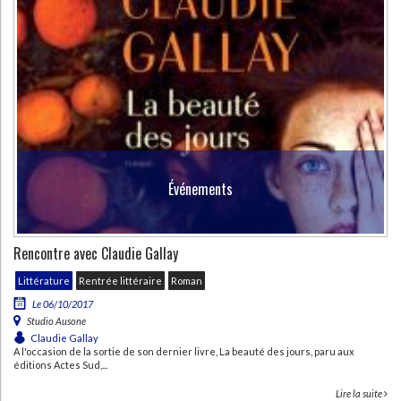
Événements
Rencontre avec Claudie Gallay
Littérature
Rentrée littéraire
Roman
Le 06/10/2017
Studio Ausone
Claudie Gallay
A l'occasion de la sortie de son dernier livre, La beauté des jours, paru aux
éditions Actes Sud,...
Lire la suite