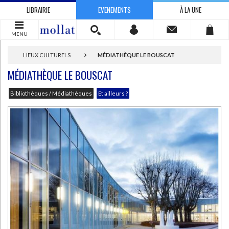
LIBRAIRIE
EVENEMENTS
À LA UNE
MENU
LIEUX CULTURELS
MÉDIATHÈQUE LE BOUSCAT
MÉDIATHÈQUE LE BOUSCAT
Bibliothèques / Médiathèques
Et ailleurs ?
CHARGEMENT...