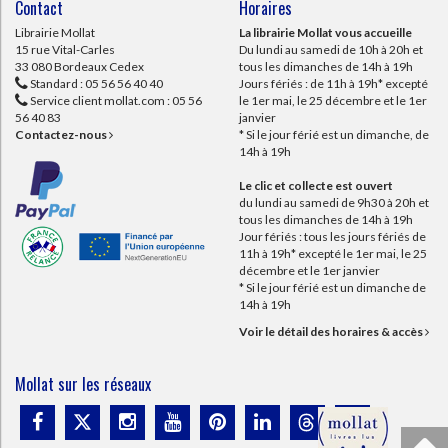
Contact
Horaires
Librairie Mollat
La librairie Mollat vous accueille
15 rue Vital-Carles
Du lundi au samedi de 10h à 20h et
33 080 Bordeaux Cedex
tous les dimanches de 14h à 19h
Standard :
05 56 56 40 40
Jours fériés : de 11h à 19h* excepté
Service client mollat.com :
05 56
le 1er mai, le 25 décembre et le 1er
56 40 83
janvier
Contactez-nous
* Si le jour férié est un dimanche, de
14h à 19h
Le clic et collecte est ouvert
du lundi au samedi de 9h30 à 20h et
tous les dimanches de 14h à 19h
Jour fériés : tous les jours fériés de
11h à 19h* excepté le 1er mai, le 25
décembre et le 1er janvier
* Si le jour férié est un dimanche de
14h à 19h
Voir le détail des horaires & accès
Mollat sur les réseaux