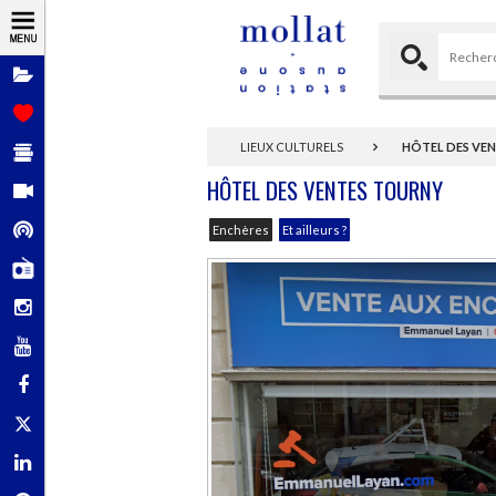
Dossiers
Coups de
cœur
Sélections de
LIEUX CULTURELS
HÔTEL DES VE
livres
HÔTEL DES VENTES TOURNY
Vidéos
Podcasts
Enchères
Et ailleurs ?
Mollat Radio
Instagram
YouTube
Facebook
X - Twitter
Linkedin