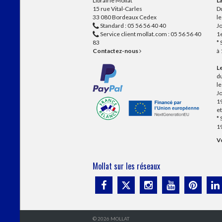
Librairie Mollat
La
15 rue Vital-Carles
Du
33 080 Bordeaux Cedex
l
Standard :
05 56 56 40 40
Jo
Service client mollat.com :
05 56 56 40
1e
83
* 
Contactez-nous
à
Le
du
l
Jo
1
et
* 
1
Vo
Mollat sur les réseaux
© 2026 MOLLAT