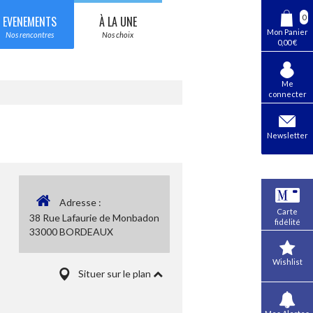
0
EVENEMENTS
À LA UNE
Mon Panier
Nos rencontres
Nos choix
0,00 €
Me
connecter
Newsletter
Adresse :
Carte
38 Rue Lafaurie de Monbadon
fidélité
33000 BORDEAUX
Wishlist
Situer sur le plan