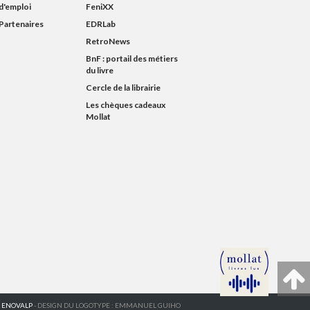
d'emploi
FeniXX
Partenaires
EDRLab
RetroNews
BnF : portail des métiers
du livre
Cercle de la librairie
Les chèques cadeaux
Mollat
R
ENOVALP
- DESIGN DU LOGOTYPE : EMMANUEL GUIHO