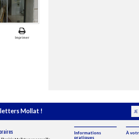
Imprimer
etters Mollat !
JE
oraires
Informations
À votr
pratiques