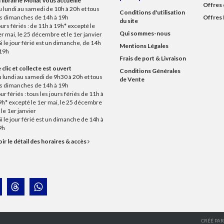
 librairie Mollat vous accueille
Offres 
 lundi au samedi de 10h à 20h et tous
Conditions d'utilisation
es dimanches de 14h à 19h
Offres 
du site
urs fériés : de 11h à 19h* excepté le
Qui sommes-nous
r mai, le 25 décembre et le 1er janvier
Si le jour férié est un dimanche, de 14h
Mentions Légales
 19h
Frais de port & Livraison
 clic et collecte est ouvert
Conditions Générales
 lundi au samedi de 9h30 à 20h et tous
de Vente
es dimanches de 14h à 19h
ur fériés : tous les jours fériés de 11h à
9h* excepté le 1er mai, le 25 décembre
 le 1er janvier
Si le jour férié est un dimanche de 14h à
9h
ir le détail des horaires & accès
CRÉÉ PA