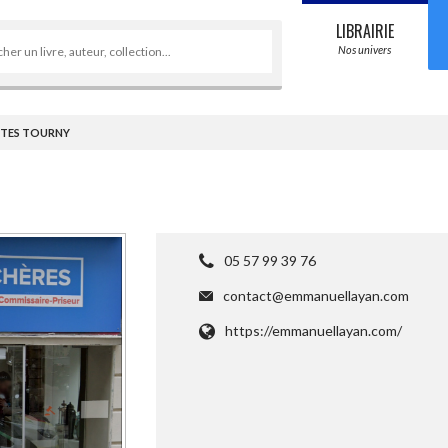
LIBRAIRIE
Nos univers
NTES TOURNY
05 57 99 39 76
contact@emmanuellayan.com
CHARGEMENT...
https://emmanuellayan.com/