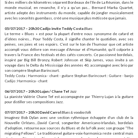
Si des milliers de kilomètres séparent Bordeaux de l’île de La Réunion, dans le
monde musical, en revanche, il n’y a qu’un pas… Bernard Marka Quartet,
artiste adepte des instruments du monde, capable de jongler musicalement
avec les sonorités guembass, créé une musique plus métissée que jamais.
05/07/2017 – 20h30 Cadijo invite Teddy Costa
Blues
Le terme « Blues » est pour la plupart d’entre nous synonyme de cafard et
d’idées noires… Pour Teddy Costa, il signifie chanter le quotidien, avec ses
peines, ses joies et ses espoirs. C’est sur le ton de l’humour que cet artiste
accompli vous délivre son message d’Amour et d’Humanité, qu'il colporte à
travers la France des festivals et des cafés-concerts. Ce passionné bordelais,
inspiré par Big Bill Bronzy, Robert Johnson et Skip James, vous invite à un
voyage dans le Delta du Mississippi des années 40, accompagné avec brio par
son compère Stephan Barincourt.
Teddy Costa : Harmonica - chant - guitare Stephan Barincourt : Guitare - banjo
Cadijo : Harmonica - chant
06/07/2017 – 20h30 Lujan / Chane Tef
Jazz
La pianiste Valérie Chane Tef est accompagnée par Thierry Lujan à la guitare
pour distiller ses compositions Jazz.
07/07/2017 – 20h30 David Carrol
Blues & voodoo folk
Imaginez Bob Dylan avec une section rythmique échappée d'un club de la
Nouvelle Orléans…David Carrol, songwriter Americano-Irlandais, bordelais
d'adoption, retourne aux sources du Blues et de la Folk avec son groupe “The
migrating Fellows”. Le traditionnel guitare-voix-harmonica reste central mais