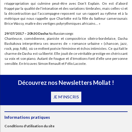
réappropriation qui culmine peut-être avec Don’t Explain. On est d’abord
frappé par la qualité de l’intonation et des variations timbrales, mais celles-ci et
la décontraction qui l’accompagne reposent sur un rapport au rythme et à la
métrique qui nous rappelle que Charlotte est la fille du batteur camerounais
Brice Wassy, maître des vertiges polyrythmiques africains… »
29/07/2017 – 20h30 Dasha
Nu Russian songs
Chanteuse, comédienne, pianiste et compositrice sibéro-bordelaise, Dasha
Baskakova interprètera ses œuvres de « romance urbaine » (chanson, jazz,
rock, pop, folk), où se mêlent poésie féminine et échos intimistes. Ce qui fait le
charme de Dasha est sa liberté. Elle jouit de ce véritable prestige en chérissant
sa voix et son piano. Autant de fougue et d’émotions font d’elle une personne
sensible. En trio avec Simon Renault et Félix Lacoste.
Découvrez nos Newsletters Mollat !
JE M'INSCRIS
Informations pratiques
Conditions d'utilisation du site