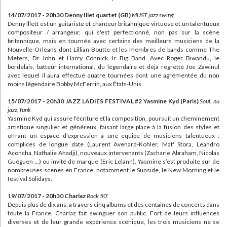
14/07/2017 - 20h30 Denny Illet quartet (GB)
MUST jazz swing
Denny Illett est un guitariste et chanteur britannique virtuose et un talentueux
compositeur / arrangeur, qui s'est perfectionné, non pas sur la scène
britannique, mais en tournée avec certains des meilleurs musiciens de la
Nouvelle-Orléans dont Lillian Boutte et les membres de bands comme The
Meters, Dr John et Harry Connick Jr. Big Band. Avec Roger Biwandu, le
bordelais, batteur international, du légendaire et déjà regretté Joe Zawinul
avec lequel il aura effectué quatre tournées dont une agrémentée du non
moins légendaire Bobby McFerrin, aux États-Unis.
15/07/2017 - 20h30 JAZZ LADIES FESTIVAL #2 Yasmine Kyd (Paris)
Soul, nu
jazz, funk
Yasmine Kyd qui assure l'écriture et la composition, poursuit un cheminement
artistique singulier et généreux, faisant large place à la fusion des styles et
offrant un espace d'expression à une équipe de musiciens talentueux :
complices de longue date (Laurent Avenard-Kohler, Mat' Stora, Leandro
Aconcha, Nathalie Ahadji), nouveaux intervenants (Zacharie Abraham, Nicolas
Guéguen …) ou invité de marque (Eric Lelann). Yasmine s’est produite sur de
nombreuses scenes en France, notamment le Sunside, le New Morning et le
festival Solidays.
19/07/2017 - 20h30 Charlaz
Rock 50'
Depuis plus de dix ans, à travers cinq albums et des centaines de concerts dans
toute la France, Charlaz fait swinguer son public. Fort de leurs influences
diverses et de leur grande expérience scénique, les trois musiciens ne se