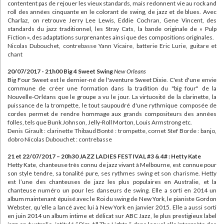
contentent pas de rejouer les vieux standards, mais redonnent vie au rock and
roll des années cinquante en le colorant de swing, de jazz et de blues. Avec
Charlaz, on retrouve Jerry Lee Lewis, Eddie Cochran, Gene Vincent, des
standards du jazz traditionnel, les Stray Cats, la bande originale de « Pulp
Fiction », des adaptations surprenantes ainsi que des compositions originales.
Nicolas Dubouchet, contrebasse Yann Vicaire, batterie Eric Lurie, guitare et
chant
20/07/2017 - 21h00 Big 4 Sweet Swing
New Orleans
Big Four Sweet est le dernier-né de l'aventure Sweet Dixie. C'est d'une envie
commune de créer une formation dans la tradition du "big four" de la
Nouvelle-Orléans que le groupe a vu le jour. La virtuosité de la clarinette, la
puissance de la trompette, le tout saupoudré d'une rythmique composée de
cordes permet de rendre hommage aux grands compositeurs des années
folles, tels que Bunk Johnson, Jelly-Roll Morton, Louis Armstrong etc.
Denis Girault : clarinette Thibaud Bonté : trompette, cornet Stef Borde : banjo,
dobro Nicolas Dubouchet : contrebasse
21 et 22/07/2017 – 20h30 JAZZ LADIES FESTIVAL #3 & 4# : Hetty Kate
Hetty Kate, chanteuse très connu de jazz vivant à Melbourne, est connue pour
son style tendre, sa tonalité pure, ses rythmes swing et son charisme. Hetty
est l’une des chanteuses de jazz les plus populaires en Australie, et la
chanteuse numéro un pour les danseurs de swing. Elle a sorti en 2014 un
album maintenant épuisé avec le Roi du swing de New York, le pianiste Gordon
Webster, qu’elle a lancé avec lui à New York en janvier 2015. Elle a aussi sorti
en juin 2014 un album intime et délicat sur ABC Jazz, le plus prestigieux label