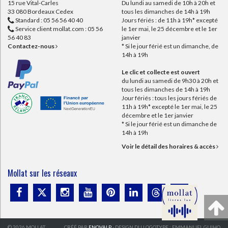
15 rue Vital-Carles
Du lundi au samedi de 10h à 20h et
33 080 Bordeaux Cedex
tous les dimanches de 14h à 19h
Standard :
05 56 56 40 40
Jours fériés : de 11h à 19h* excepté
Service client mollat.com :
05 56
le 1er mai, le 25 décembre et le 1er
56 40 83
janvier
Contactez-nous
* Si le jour férié est un dimanche, de
14h à 19h
Le clic et collecte est ouvert
du lundi au samedi de 9h30 à 20h et
tous les dimanches de 14h à 19h
Jour fériés : tous les jours fériés de
11h à 19h* excepté le 1er mai, le 25
décembre et le 1er janvier
* Si le jour férié est un dimanche de
14h à 19h
Voir le détail des horaires & accès
Mollat sur les réseaux
© 2026 MOLLAT
CRÉÉ PAR
ENOVALP
- DESIGN DU LOGOTYPE : EMMANUEL GUIHO