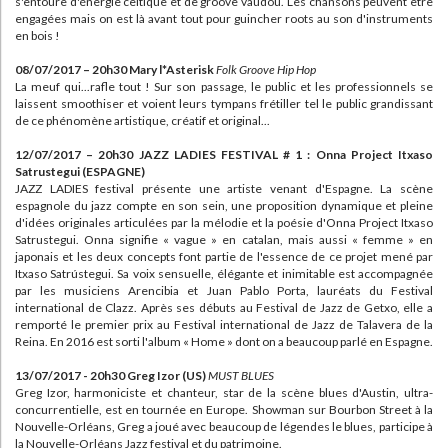
s'entoure d'énergie celtique et de groove vaudou. Les chansons peuvent être
engagées mais on est là avant tout pour guincher roots au son d'instruments
en bois !
08/07/2017 – 20h30 Mary l*Asterisk
Folk Groove Hip Hop
La meuf qui...rafle tout ! Sur son passage, le public et les professionnels se
laissent smoothiser et voient leurs tympans frétiller tel le public grandissant
de ce phénomène artistique, créatif et original...
12/07/2017 – 20h30 JAZZ LADIES FESTIVAL # 1 : Onna Project Itxaso
Satrustegui (ESPAGNE)
JAZZ LADIES festival présente une artiste venant d'Espagne. La scène
espagnole du jazz compte en son sein, une proposition dynamique et pleine
d'idées originales articulées par la mélodie et la poésie d'Onna Project Itxaso
Satrustegui. Onna signifie « vague » en catalan, mais aussi « femme » en
japonais et les deux concepts font partie de l'essence de ce projet mené par
Itxaso Satrústegui. Sa voix sensuelle, élégante et inimitable est accompagnée
par les musiciens Arencibia et Juan Pablo Porta, lauréats du Festival
international de Clazz. Après ses débuts au Festival de Jazz de Getxo, elle a
remporté le premier prix au Festival international de Jazz de Talavera de la
Reina. En 2016 est sorti l'album « Home » dont on a beaucoup parlé en Espagne.
13/07/2017 - 20h30 Greg Izor (US)
MUST BLUES
Greg Izor, harmoniciste et chanteur, star de la scène blues d'Austin, ultra-
concurrentielle, est en tournée en Europe. Showman sur Bourbon Street à la
Nouvelle-Orléans, Greg a joué avec beaucoup de légendes le blues, participe à
la Nouvelle-Orléans Jazz festival et du patrimoine.