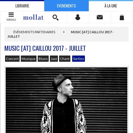
LIBRAIRIE
EVENEMENTS
À LA UNE
MENU
ÉVÉNEMENTS PARTENAIRES
MUSIC [AT] CAILLOU 2017 -
JUILLET
MUSIC [AT] CAILLOU 2017 - JUILLET
Concert
Musique
Blues
Jazz
Chant
Sorties