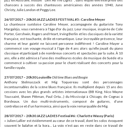
jazz en Australie, intitulé ” Dim All The Lights “, dans lequel elle interprète des
chansons à succès des chanteuses américaines des années 1940, June
Christy, Julie London et Peggy Lee.
26/07/2017 – 20h30 JAZZ LADIES FESTIVAL #5 : Caroline Meyer
La chanteuse suédoise Caroline Meyer, accompagnée du guitariste Tony
Margaléjo, vous ramènera à l'âge d'or du jazz. Leur musique, inspirée de Cole
Porter, Gershwin, Rogers and Heart, Irving Berlin et les classiques de la variété
française, est touchante, drôle et romantique. Leur incroyable présence, leur
charme et leur gaieté ne laissent personne indifférent ! Caroline Mayer a
commencé son voyage musical à l’âge de 4 ans alors qu’elle jouait du piano
classique et participait à de nombreux concerts et spectacles par la suite. À 10
ans, elle a été admise à l’une des meilleures écoles de musique de Suède et a
commencé à cultiver sa passion pour le chant réalisant des concerts pour la
famille royale.
27/07/2017 – 20h30 Louisville
Old time Blues and Boogie
Anthony Stelmaszack et Mig Toquereau sont des personnages
incontournables de la scène blues française. Ils multiplient depuis 15 ans des
cessions avec les plus grands artistes internationaux (BB King, Nico Wayne
Toussaint, Shawn Pittman, Paul Orta...) du Mississipi à Chicago, de Cognac à
Bordeaux. Un duo multi-instruments, composé de guitares, d’une
contrebasse et d’un harmonica, ainsi que la voix remarquable de Mig.
28/07/2017 – 20h30 JAZZ LADIES Festival #6 : Charlotte Wassy (Paris)
« Julien Lallier est évidemment au cœur de ce travail, dont les solos évoquent
souvent le balafon et la kora… La voix n’est pas en reste dans ce travail de