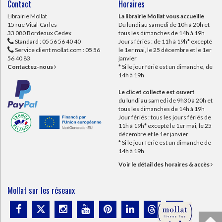
Contact
Horaires
Librairie Mollat
La librairie Mollat vous accueille
15 rue Vital-Carles
Du lundi au samedi de 10h à 20h et
33 080 Bordeaux Cedex
tous les dimanches de 14h à 19h
Standard :
05 56 56 40 40
Jours fériés : de 11h à 19h* excepté
Service client mollat.com :
05 56
le 1er mai, le 25 décembre et le 1er
56 40 83
janvier
Contactez-nous
* Si le jour férié est un dimanche, de
14h à 19h
Le clic et collecte est ouvert
du lundi au samedi de 9h30 à 20h et
tous les dimanches de 14h à 19h
Jour fériés : tous les jours fériés de
11h à 19h* excepté le 1er mai, le 25
décembre et le 1er janvier
* Si le jour férié est un dimanche de
14h à 19h
Voir le détail des horaires & accès
Mollat sur les réseaux