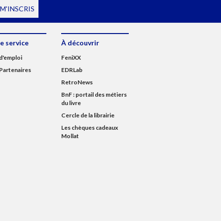
 M'INSCRIS
e service
À découvrir
d'emploi
FeniXX
Partenaires
EDRLab
RetroNews
BnF : portail des métiers
du livre
Cercle de la librairie
Les chèques cadeaux
Mollat