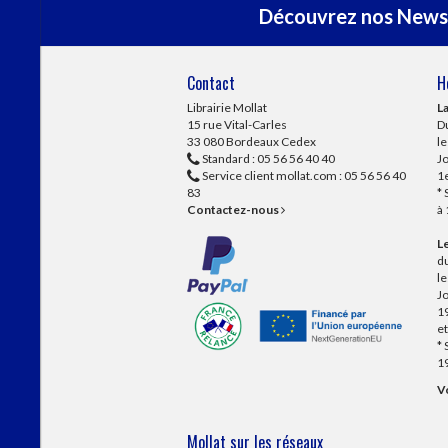
Découvrez nos Newsl
Contact
H
Librairie Mollat
La
15 rue Vital-Carles
Du
33 080 Bordeaux Cedex
l
Standard :
05 56 56 40 40
Jo
Service client mollat.com :
05 56 56 40
1e
83
* 
Contactez-nous
à
Le
du
l
Jo
1
et
* 
1
Vo
Mollat sur les réseaux