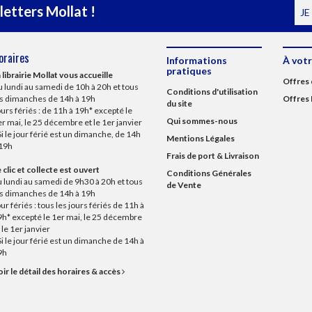
etters Mollat !
JE
oraires
Informations
À votr
pratiques
 librairie Mollat vous accueille
Offres 
 lundi au samedi de 10h à 20h et tous
Conditions d'utilisation
es dimanches de 14h à 19h
Offres 
du site
urs fériés : de 11h à 19h* excepté le
Qui sommes-nous
r mai, le 25 décembre et le 1er janvier
Si le jour férié est un dimanche, de 14h
Mentions Légales
 19h
Frais de port & Livraison
 clic et collecte est ouvert
Conditions Générales
 lundi au samedi de 9h30 à 20h et tous
de Vente
es dimanches de 14h à 19h
ur fériés : tous les jours fériés de 11h à
9h* excepté le 1er mai, le 25 décembre
 le 1er janvier
Si le jour férié est un dimanche de 14h à
9h
ir le détail des horaires & accès