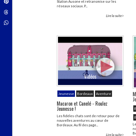
Pinterest
Station Ausone et retransmise sur les
réseaux sociaux. P...
Threads
Lire la suite
Whatsapp
Vidéos
M
Jeunesse
Bordeaux
Aventure
J
Macaron et Canelé - Roulez
Jeunesse !
Les fidèles chats sont de retour pour de
I
nouvelles aventures au cœur de
Le
Bordeaux. Au fil des page...
n
Bo
Lire la suite