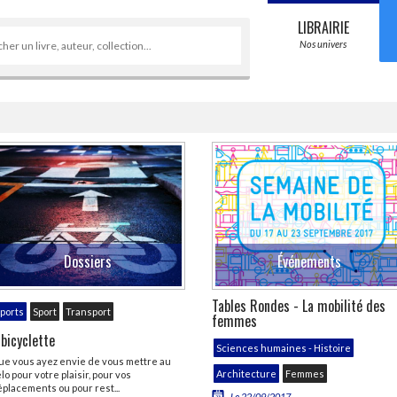
LIBRAIRIE
Nos univers
Événements
Dossiers
Tables Rondes - La mobilité des
ports
Sport
Transport
femmes
CHARGEMENT...
 bicyclette
Sciences humaines - Histoire
ue vous ayez envie de vous mettre au
Architecture
Femmes
lo pour votre plaisir, pour vos
placements ou pour rest...
Le 22/09/2017