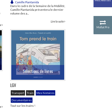
Mes Alertes
Camille Piantanida
Dans le cadre de la Semaine de la Mobilité,
Camille Piantanida présentera le dernier
e
volume des a...
Lire la suite
te
Mollat Pro
Sélections de livres
LGV
Transport
Train
Mes histoires
Documentaires
Tout sur les trains !
te