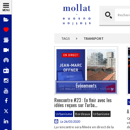
Dossiers
Coups de
cœur
Sélections de
TAGS
TRANSPORT
livres
Vidéos
Podcasts
Mollat Radio
Instagram
Événements
YouTube
Rencontre #23 : En finir avec les
Facebook
S
idées reçues sur l'urba...
A
X - Twitter
Urbanisme
Bordeaux
Urbanisme
Q
Linkedin
Le 26/05/2020
vé
dé
La rencontre sera filmée en direct de la