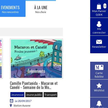
0
EVENEMENTS
À LA UNE
Mon Panier
Nos rencontres
Nos choix
0,00 €
Me
connecter
Newsletter
Événements
Carte
fidélité
Camille Piantanida - Macaron et
Canelé - Semaine de la Mo...
Wishlist
Jeunesse
Jeune public
Transport
Le 20/09/2017
Station Ausone