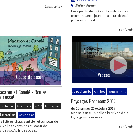
Station Ausone
Lire la suite
Les spécificités liées à la mobilité des
femmes. Cette journée à pour objectif d
présenter les d...
Lire la sui
Vidéos
Coups de cœur
acaron et Canelé - Roulez
Arts visuels
Sorties
Rencontres
eunesse!
Paysages Bordeaux 2017
Bordeaux
Aventure
2017
Transport
du 25 juin au 25 octobre 2017
Une saison culturelle à l'arrivée de la
llustration
Jeunesse
ligne grande vitesse.
s fidèles chats sont de retour pour de
ouvelles aventures au cœur de
Lire la sui
rdeaux. Au fil des page...