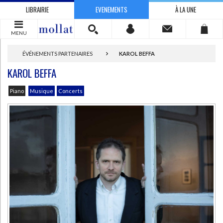
LIBRAIRIE
EVENEMENTS
À LA UNE
MENU
ÉVÉNEMENTS PARTENAIRES
KAROL BEFFA
KAROL BEFFA
Piano
Musique
Concerts
CHARGEMENT...