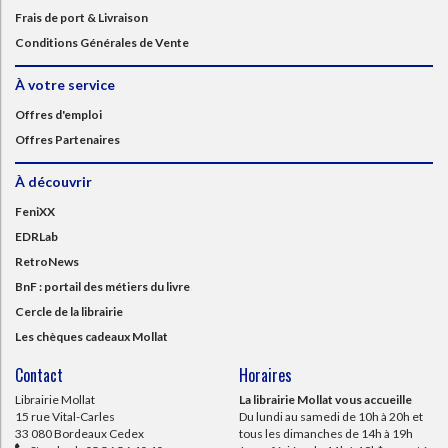
Frais de port & Livraison
Conditions Générales de Vente
À votre service
Offres d'emploi
Offres Partenaires
À découvrir
FeniXX
EDRLab
RetroNews
BnF : portail des métiers du livre
Cercle de la librairie
Les chèques cadeaux Mollat
Contact
Horaires
Librairie Mollat
La librairie Mollat vous accueille
15 rue Vital-Carles
Du lundi au samedi de 10h à 20h et
33 080 Bordeaux Cedex
tous les dimanches de 14h à 19h