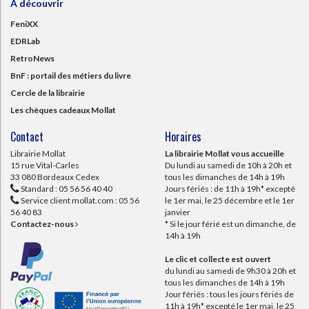
À découvrir
FeniXX
EDRLab
RetroNews
BnF : portail des métiers du livre
Cercle de la librairie
Les chèques cadeaux Mollat
Contact
Horaires
Librairie Mollat
La librairie Mollat vous accueille
15 rue Vital-Carles
Du lundi au samedi de 10h à 20h et
33 080 Bordeaux Cedex
tous les dimanches de 14h à 19h
Standard :
05 56 56 40 40
Jours fériés : de 11h à 19h* excepté
Service client mollat.com :
05 56
le 1er mai, le 25 décembre et le 1er
56 40 83
janvier
Contactez-nous
* Si le jour férié est un dimanche, de
14h à 19h
Le clic et collecte est ouvert
du lundi au samedi de 9h30 à 20h et
tous les dimanches de 14h à 19h
Jour fériés : tous les jours fériés de
11h à 19h* excepté le 1er mai, le 25