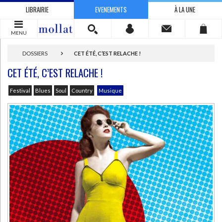
LIBRAIRIE
EVENEMENTS
À LA UNE
MENU
DOSSIERS
CET ÉTÉ, C’EST RELACHE !
CET ÉTÉ, C’EST RELACHE !
Festival
Blues
Soul
Country
Musique