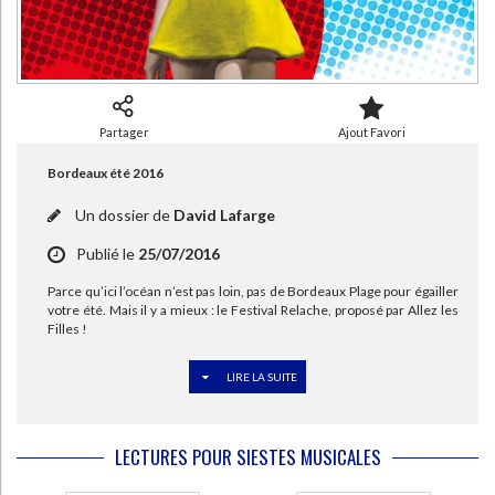
CHARGEMENT...
Partager
Ajout Favori
Bordeaux été 2016
Un dossier de
David Lafarge
Publié le
25/07/2016
Parce qu’ici l’océan n’est pas loin, pas de Bordeaux Plage pour égailler
votre été. Mais il y a mieux : le Festival Relache, proposé par Allez les
Filles !
LIRE LA SUITE
Le
Festival Relache
, c’est une occasion unique de découvrir,
gratuitement (ce n’est pas si souvent, alors il faut le relever) des têtes
d’affiches ou de jeunes groupes et des artistes de la scène actuelle,
LECTURES POUR SIESTES MUSICALES
parfois confidentielle, pour une série de
concerts en extérieur de juin à
septembre
. Une autre façon de vivre la Belle Endormie un peu partout