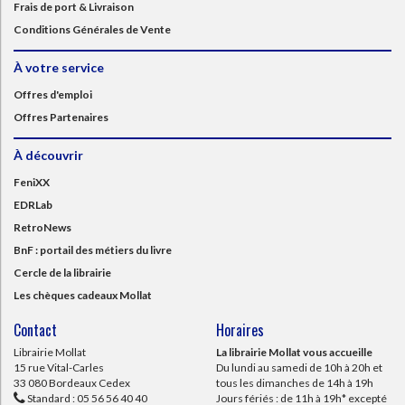
Frais de port & Livraison
Conditions Générales de Vente
À votre service
Offres d'emploi
Offres Partenaires
À découvrir
FeniXX
EDRLab
RetroNews
BnF : portail des métiers du livre
Cercle de la librairie
Les chèques cadeaux Mollat
Contact
Horaires
Librairie Mollat
La librairie Mollat vous accueille
15 rue Vital-Carles
Du lundi au samedi de 10h à 20h et
33 080 Bordeaux Cedex
tous les dimanches de 14h à 19h
Standard :
05 56 56 40 40
Jours fériés : de 11h à 19h* excepté