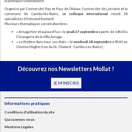
la poétique rostandienne.
Organisé par l’université Pau et Pays de l’Adour, l’université de Lorraine et la
commune de Cambo-les-Bains,
ce colloque international
réunit 18
spécialistes d’Edmond Rostand.
Plusieurs thématiques seront abordées :
« Arnaga hier et aujourd’hui » le
jeudi 27 septembre
à partir de 14h30 à
l'Orangerie de la Villa Arnaga ;
« Le théâtre dans tous ses états » le
vendredi 28 septembre
à 9h30 au
Cinéma l'Aiglon (rue du Dr. Chatard - Cambo-Les-Bains) ;
Découvrez nos Newsletters Mollat !
JE M'INSCRIS
Informations pratiques
Conditions d'utilisation du site
Qui sommes-nous
Mentions Légales