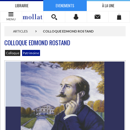
LIBRAIRIE
EVENEMENTS
À LA UNE
MENU
ARTICLES
COLLOQUE EDMOND ROSTAND
COLLOQUE EDMOND ROSTAND
Colloque
Patrimoine
CHARGEMENT...